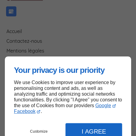
Accueil
Contactez-nous
Mentions légales
Plan du site
Your privacy is our priority
We use Cookies to improve user experience by
Haut de page
personalising content and ads, as well as
analyzing traffic and optimizing social networks
functionalities. By clicking "I Agree" you consent to
the use of Cookies from our providers
Google
Facebook
.
I AGREE
Customize