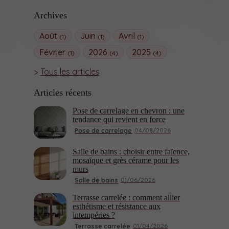
Archives
Août
Juin
Avril
(1)
(1)
(1)
Février
2026
2025
(1)
(4)
(4)
Tous les articles
Articles récents
Pose de carrelage en chevron : une
tendance qui revient en force
04/08/2026
Pose de carrelage
Salle de bains : choisir entre faïence,
mosaïque et grès cérame pour les
murs
01/06/2026
Salle de bains
Terrasse carrelée : comment allier
esthétisme et résistance aux
intempéries ?
01/04/2026
Terrasse carrelée